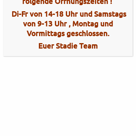
folgende Öffnungszeiten !
Di-Fr von 14-18 Uhr und Samstags
von 9-13 Uhr , Montag und
Vormittags geschlossen.
Euer Stadie Team
2 Radhaus Stadie
Tel.: +49 (0)4101 / 72720
Tel.: +49 (0)172 / 5363859
Elmshorner Str. 172
Fax: +49 (0)4101 / 781012
25421 Pinneberg
Öffnungszeiten Verkauf