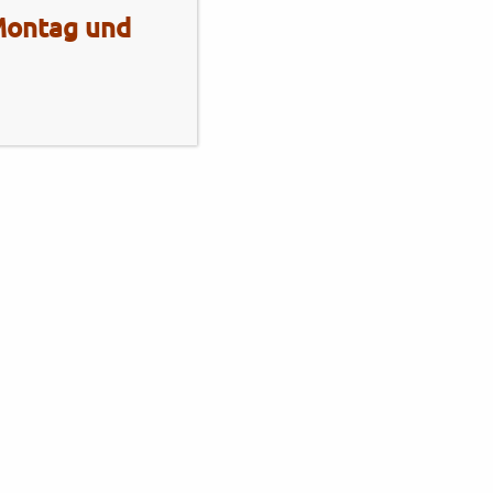
 Montag und
Mo - Fr
10:00 - 13:00 Uhr
14:00 - 18:00 Uhr
Sa
10:00 - 13:00 Uhr
2 Radhaus Stadie
Elmshornerstr. 172
25421 Pinneberg