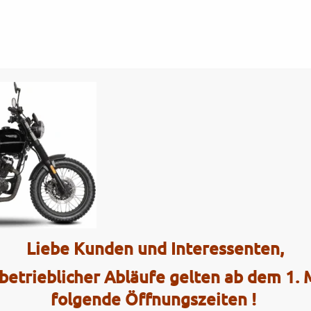
Tel.: (0)4101 / 72 72
ce
Interaktiv
e-Black-
Liebe Kunden und Interessenten,
2 Radhau
betrieblicher Abläufe gelten ab dem 1.
Elmshorner 
folgende Öffnungszeiten !
25421 Pinn