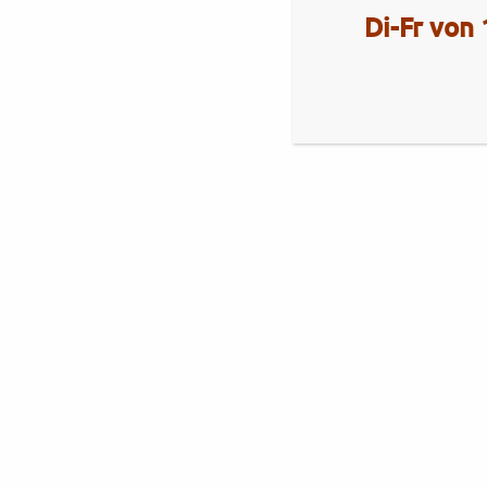
Di-Fr von 
Aktuelles
Royal Enfield Himalayan 450
Brixton
Brixton Cromwell 1200 X
Royal Alloy