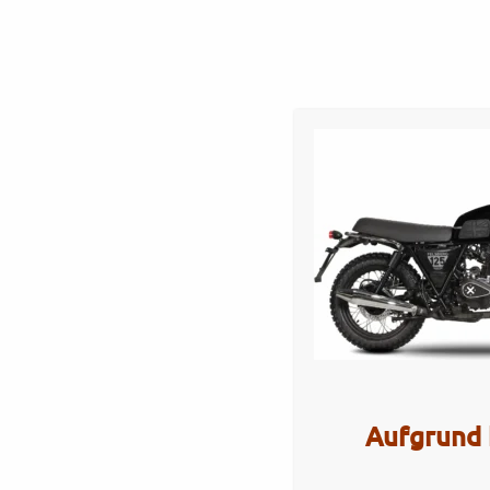
Startseite
Werkstatt
Verkauf
Servi
Felsberg125_Backstag
2025_glossy-1-scaled
Artikel Nr.: 5027
Aufgrund 