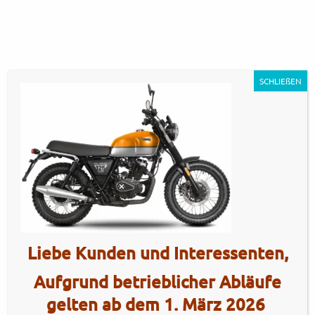
SCHLIEßEN
Felsberg125_California-
Orange-20-e1756367894918
Liebe Kunden und Interessenten,
Artikel Nr.: 5028
Aufgrund betrieblicher Abläufe
gelten ab dem 1. März 2026