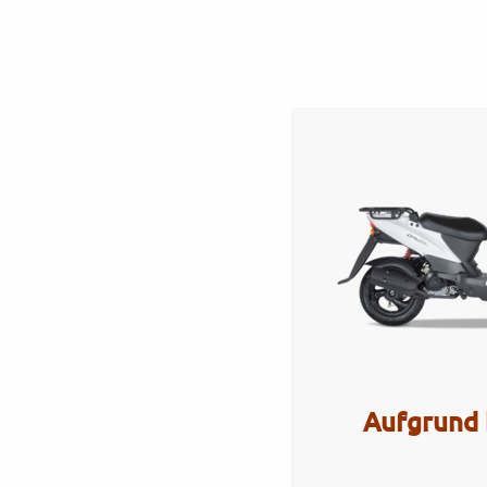
Startseite
Werkstatt
Verkauf
Servi
Agility_Carry_50i_4T
Artikel Nr.: 5084
Aufgrund 