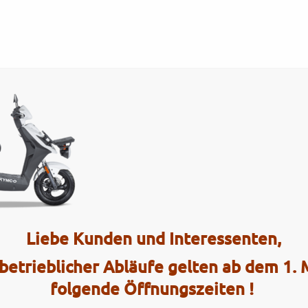
Tel.: (0)4101 / 72 72
ce
Interaktiv
_Pearly_White_2018_01
Liebe Kunden und Interessenten,
2 Radhau
betrieblicher Abläufe gelten ab dem 1.
Elmshorner 
folgende Öffnungszeiten !
25421 Pinn