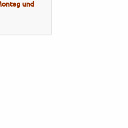
 Montag und
Mo - Fr
10:00 - 13:00 Uhr
14:00 - 18:00 Uhr
Sa
10:00 - 13:00 Uhr
2 Radhaus Stadie
Elmshornerstr. 172
25421 Pinneberg