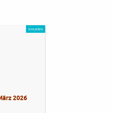
0
Unternehmen
Impressum
Kontakt
SCHLIEßEN
s Stadie
Tel.: +49 (0)4101 / 72720
 März 2026
Tel.: +49 (0)172 / 5363859
Str. 172
Fax: +49 (0)4101 / 781012
eberg
Öffnungszeiten Verkauf