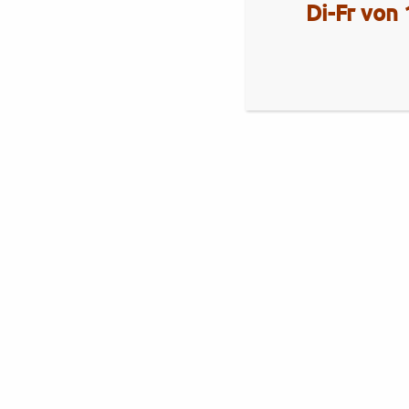
Di-Fr von 
Aktuelles
Royal Enfield Himalayan 450
Brixton
Brixton Cromwell 1200 X
Royal Alloy
Royal Alloy GT2-Range
Neuheiten Royal Alloy 350