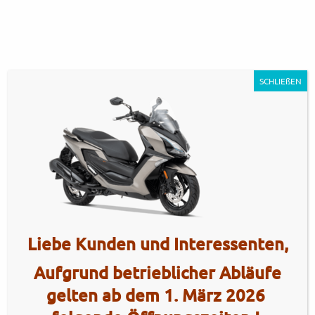
SCHLIEßEN
KYMCO_DOWNTOWN_GT_350i_TCS
Artikel Nr.: 5206
Liebe Kunden und Interessenten,
Aufgrund betrieblicher Abläufe
gelten ab dem 1. März 2026