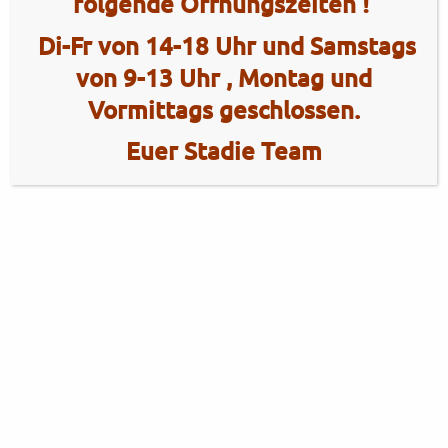
folgende Öffnungszeiten !
Di-Fr von 14-18 Uhr und Samstags
von 9-13 Uhr , Montag und
Vormittags geschlossen.
Euer Stadie Team
2 Radhaus Stadie
Tel.: +49 (0)4101 / 72720
Tel.: +49 (0)172 / 5363859
Elmshorner Str. 172
Fax: +49 (0)4101 / 781012
25421 Pinneberg
Öffnungszeiten Verkauf