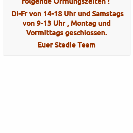
folgende Öffnungszeiten !
Di-Fr von 14-18 Uhr und Samstags
von 9-13 Uhr , Montag und
Vormittags geschlossen.
Euer Stadie Team
2 Radhaus Stadie
Tel.: +49 (0)4101 / 72720
Tel.: +49 (0)172 / 5363859
Elmshorner Str. 172
Fax: +49 (0)4101 / 781012
25421 Pinneberg
Öffnungszeiten Verkauf