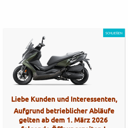
SCHLIEßEN
KYMCO_DT_X360_350i_ABS_dark
Artikel Nr.: 3769
Liebe Kunden und Interessenten,
Aufgrund betrieblicher Abläufe
gelten ab dem 1. März 2026