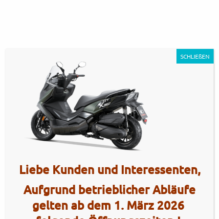
SCHLIEßEN
KYMCO_DT_X360_350i_ABS_dark
Artikel Nr.: 3770
Liebe Kunden und Interessenten,
Aufgrund betrieblicher Abläufe
gelten ab dem 1. März 2026