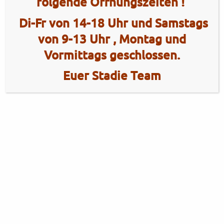
folgende Öffnungszeiten !
Di-Fr von 14-18 Uhr und Samstags
von 9-13 Uhr , Montag und
Vormittags geschlossen.
Euer Stadie Team
2 Radhaus Stadie
Tel.: +49 (0)4101 / 72720
Tel.: +49 (0)172 / 5363859
Elmshorner Str. 172
Fax: +49 (0)4101 / 781012
25421 Pinneberg
Öffnungszeiten Verkauf