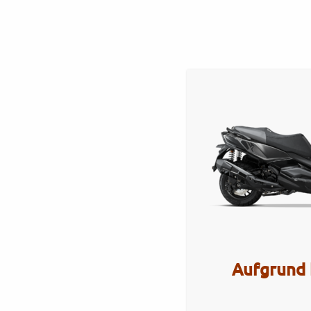
Startseite
Werkstatt
Verkauf
Servi
KYMCO_DT_X_350i_AB
Artikel Nr.: 5199
Aufgrund 