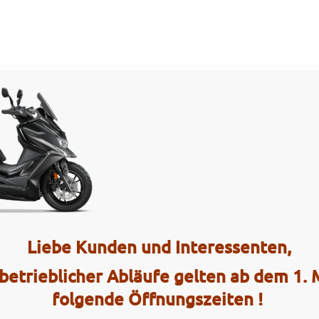
Tel.: (0)4101 / 72 72
ce
Interaktiv
S_black_matt_2025_01
Liebe Kunden und Interessenten,
2 Radhau
betrieblicher Abläufe gelten ab dem 1.
Elmshorner 
folgende Öffnungszeiten !
25421 Pinn