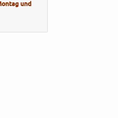
 Montag und
Mo - Fr
10:00 - 13:00 Uhr
14:00 - 18:00 Uhr
Sa
10:00 - 13:00 Uhr
2 Radhaus Stadie
Elmshornerstr. 172
25421 Pinneberg