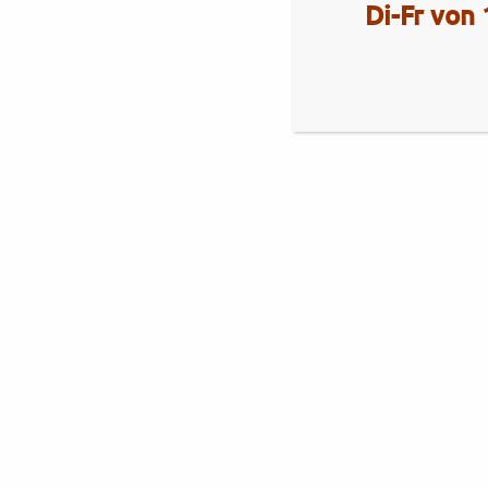
Di-Fr von 
Aktuelles
Royal Enfield Himalayan 450
Brixton
Brixton Cromwell 1200 X
Royal Alloy
Royal Alloy GT2-Range
Neuheiten Royal Alloy 350