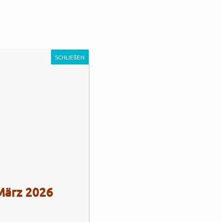
0
Unternehmen
Impressum
Kontakt
SCHLIEßEN
s Stadie
Tel.: +49 (0)4101 / 72720
 März 2026
Tel.: +49 (0)172 / 5363859
Str. 172
Fax: +49 (0)4101 / 781012
eberg
Öffnungszeiten Verkauf