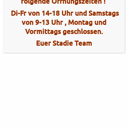
folgende Öffnungszeiten !
Di-Fr von 14-18 Uhr und Samstags
von 9-13 Uhr , Montag und
Vormittags geschlossen.
Euer Stadie Team
2 Radhaus Stadie
Tel.: +49 (0)4101 / 72720
Tel.: +49 (0)172 / 5363859
Elmshorner Str. 172
Fax: +49 (0)4101 / 781012
25421 Pinneberg
Öffnungszeiten Verkauf