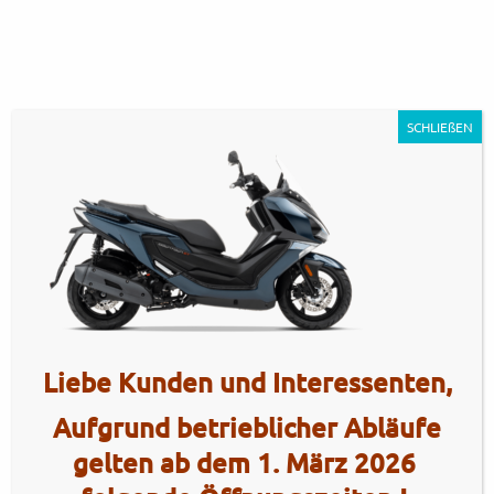
SCHLIEßEN
KYMCO_DOWNTOWN_GT_125i_ABS
Artikel Nr.: 5152
Liebe Kunden und Interessenten,
Aufgrund betrieblicher Abläufe
gelten ab dem 1. März 2026