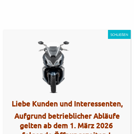
SCHLIEßEN
KYMCO_DOWNTOWN_GT_125i_ABS
Artikel Nr.: 5154
Liebe Kunden und Interessenten,
Aufgrund betrieblicher Abläufe
gelten ab dem 1. März 2026