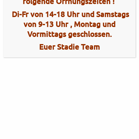
folgende Öffnungszeiten !
Di-Fr von 14-18 Uhr und Samstags
von 9-13 Uhr , Montag und
Vormittags geschlossen.
Euer Stadie Team
2 Radhaus Stadie
Tel.: +49 (0)4101 / 72720
Tel.: +49 (0)172 / 5363859
Elmshorner Str. 172
Fax: +49 (0)4101 / 781012
25421 Pinneberg
Öffnungszeiten Verkauf