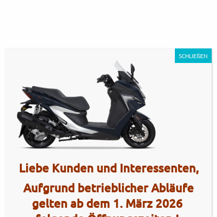
SCHLIEßEN
KYMCO_X-
Liebe Kunden und Interessenten,
TOWN_ST_250i_dark_cyan_glaen
Artikel Nr.: 5185
Aufgrund betrieblicher Abläufe
gelten ab dem 1. März 2026