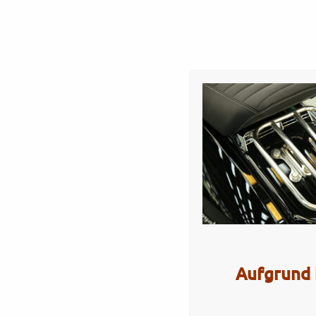
Startseite
Werkstatt
Verkauf
Servi
GP125MT – gloss blac
Artikel Nr.: 5371
Aufgrund 