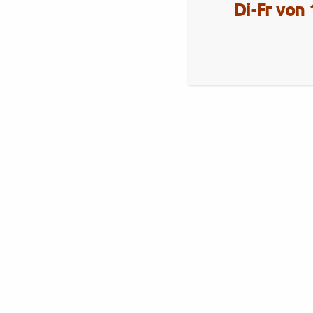
Di-Fr von 
Aktuelles
Royal Enfield Himalayan 450
Brixton
Brixton Cromwell 1200 X
Royal Alloy
Royal Alloy GT2-Range
Neuheiten Royal Alloy 350