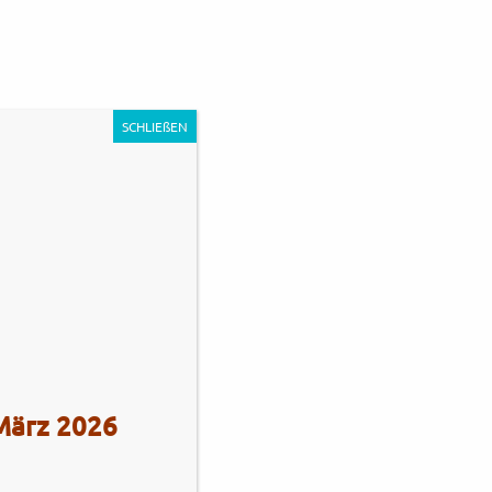
0
Unternehmen
Impressum
Kontakt
SCHLIEßEN
s Stadie
Tel.: +49 (0)4101 / 72720
 März 2026
Tel.: +49 (0)172 / 5363859
Str. 172
Fax: +49 (0)4101 / 781012
eberg
Öffnungszeiten Verkauf