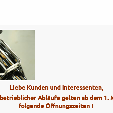
Tel.: (0)4101 / 72 72
ce
Interaktiv
k15
Liebe Kunden und Interessenten,
2 Radhau
betrieblicher Abläufe gelten ab dem 1.
Elmshorner 
folgende Öffnungszeiten !
25421 Pinn