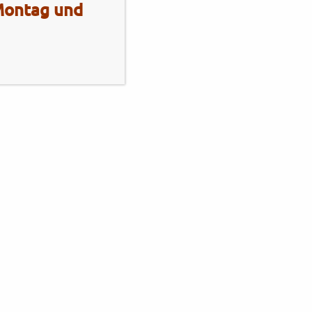
 Montag und
Mo - Fr
10:00 - 13:00 Uhr
14:00 - 18:00 Uhr
Sa
10:00 - 13:00 Uhr
2 Radhaus Stadie
Elmshornerstr. 172
25421 Pinneberg