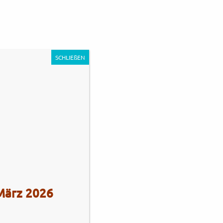
0
Unternehmen
Impressum
Kontakt
SCHLIEßEN
s Stadie
Tel.: +49 (0)4101 / 72720
 März 2026
Tel.: +49 (0)172 / 5363859
Str. 172
Fax: +49 (0)4101 / 781012
eberg
Öffnungszeiten Verkauf