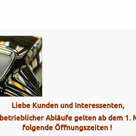
Tel.: (0)4101 / 72 72
ce
Interaktiv
k18
Liebe Kunden und Interessenten,
2 Radhau
betrieblicher Abläufe gelten ab dem 1.
Elmshorner 
folgende Öffnungszeiten !
25421 Pinn