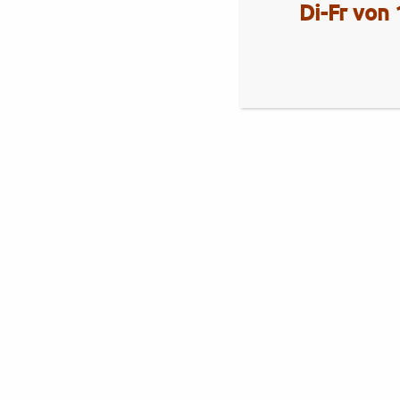
Di-Fr von 
Aktuelles
Royal Enfield Himalayan 450
Brixton
Brixton Cromwell 1200 X
Royal Alloy
Royal Alloy GT2-Range
Neuheiten Royal Alloy 350