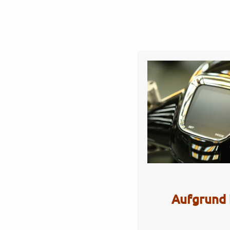
Startseite
Werkstatt
Verkauf
Servi
GP125MT – gloss blac
Artikel Nr.: 5374
Aufgrund 