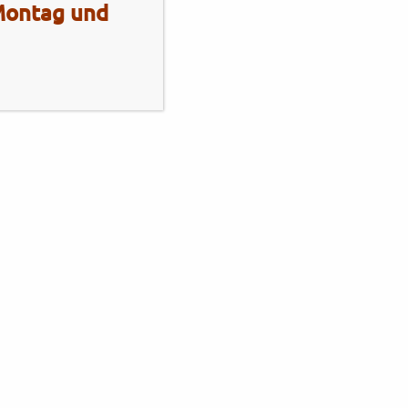
 Montag und
Mo - Fr
10:00 - 13:00 Uhr
14:00 - 18:00 Uhr
Sa
10:00 - 13:00 Uhr
2 Radhaus Stadie
Elmshornerstr. 172
25421 Pinneberg