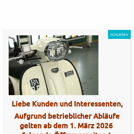
SCHLIEßEN
GP125MT – ivory dark brown
Liebe Kunden und Interessenten,
transparent9
Artikel Nr.: 5385
Aufgrund betrieblicher Abläufe
gelten ab dem 1. März 2026