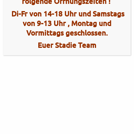
folgende Öffnungszeiten !
Di-Fr von 14-18 Uhr und Samstags
von 9-13 Uhr , Montag und
Vormittags geschlossen.
Euer Stadie Team
2 Radhaus Stadie
Tel.: +49 (0)4101 / 72720
Tel.: +49 (0)172 / 5363859
Elmshorner Str. 172
Fax: +49 (0)4101 / 781012
25421 Pinneberg
Öffnungszeiten Verkauf