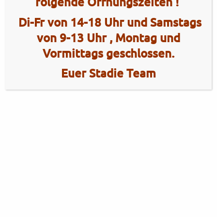
folgende Öffnungszeiten !
Di-Fr von 14-18 Uhr und Samstags
von 9-13 Uhr , Montag und
Vormittags geschlossen.
Euer Stadie Team
2 Radhaus Stadie
Tel.: +49 (0)4101 / 72720
Tel.: +49 (0)172 / 5363859
Elmshorner Str. 172
Fax: +49 (0)4101 / 781012
25421 Pinneberg
Öffnungszeiten Verkauf