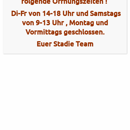
folgende Öffnungszeiten !
Di-Fr von 14-18 Uhr und Samstags
von 9-13 Uhr , Montag und
Vormittags geschlossen.
Euer Stadie Team
2 Radhaus Stadie
Tel.: +49 (0)4101 / 72720
Tel.: +49 (0)172 / 5363859
Elmshorner Str. 172
Fax: +49 (0)4101 / 781012
25421 Pinneberg
Öffnungszeiten Verkauf