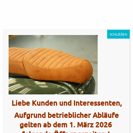
SCHLIEßEN
GP125MT – sherwood green7
Artikel Nr.: 5418
Liebe Kunden und Interessenten,
Aufgrund betrieblicher Abläufe
gelten ab dem 1. März 2026