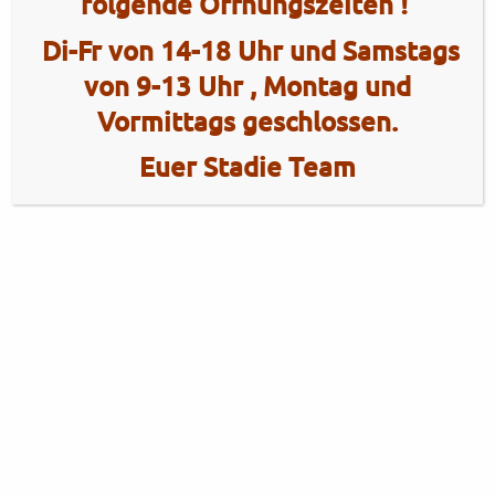
folgende Öffnungszeiten !
Di-Fr von 14-18 Uhr und Samstags
von 9-13 Uhr , Montag und
Vormittags geschlossen.
Euer Stadie Team
2 Radhaus Stadie
Tel.: +49 (0)4101 / 72720
Tel.: +49 (0)172 / 5363859
Elmshorner Str. 172
Fax: +49 (0)4101 / 781012
25421 Pinneberg
Öffnungszeiten Verkauf