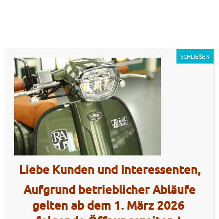
SCHLIEßEN
GP125MT – sherwood green8
Artikel Nr.: 5419
Liebe Kunden und Interessenten,
Aufgrund betrieblicher Abläufe
gelten ab dem 1. März 2026