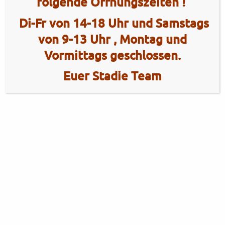
folgende Öffnungszeiten !
Di-Fr von 14-18 Uhr und Samstags
von 9-13 Uhr , Montag und
Vormittags geschlossen.
Euer Stadie Team
2 Radhaus Stadie
Tel.: +49 (0)4101 / 72720
Tel.: +49 (0)172 / 5363859
Elmshorner Str. 172
Fax: +49 (0)4101 / 781012
25421 Pinneberg
Öffnungszeiten Verkauf