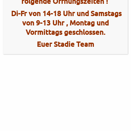
folgende Öffnungszeiten !
Di-Fr von 14-18 Uhr und Samstags
von 9-13 Uhr , Montag und
Vormittags geschlossen.
Euer Stadie Team
2 Radhaus Stadie
Tel.: +49 (0)4101 / 72720
Tel.: +49 (0)172 / 5363859
Elmshorner Str. 172
Fax: +49 (0)4101 / 781012
25421 Pinneberg
Öffnungszeiten Verkauf