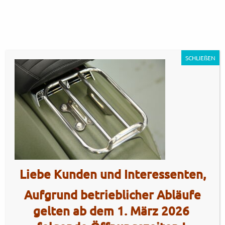
SCHLIEßEN
GP350MT – Militia Green
Liebe Kunden und Interessenten,
Armoured14
Artikel Nr.: 5464
Aufgrund betrieblicher Abläufe
gelten ab dem 1. März 2026