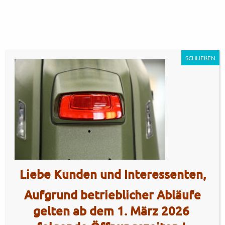
SCHLIEßEN
GP350MT – Militia Green
Liebe Kunden und Interessenten,
Armoured15
Artikel Nr.: 5465
Aufgrund betrieblicher Abläufe
gelten ab dem 1. März 2026