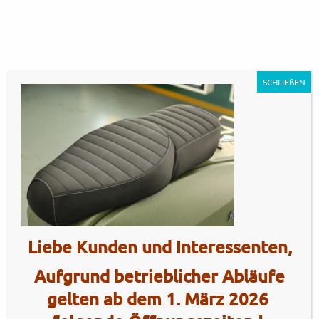
SCHLIEßEN
GP350MT – Militia Green
Liebe Kunden und Interessenten,
Armoured21
Artikel Nr.: 5471
Aufgrund betrieblicher Abläufe
gelten ab dem 1. März 2026