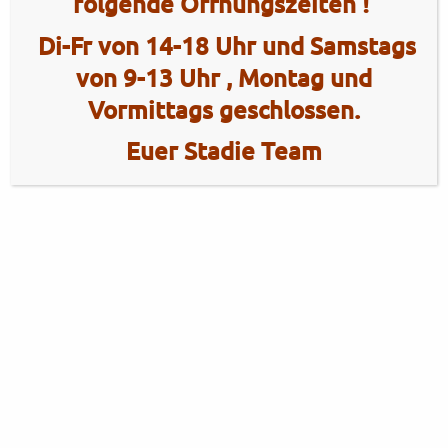
folgende Öffnungszeiten !
Di-Fr von 14-18 Uhr und Samstags
von 9-13 Uhr , Montag und
Vormittags geschlossen.
Euer Stadie Team
2 Radhaus Stadie
Tel.: +49 (0)4101 / 72720
Tel.: +49 (0)172 / 5363859
Elmshorner Str. 172
Fax: +49 (0)4101 / 781012
25421 Pinneberg
Öffnungszeiten Verkauf