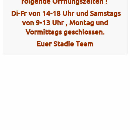
folgende Öffnungszeiten !
Di-Fr von 14-18 Uhr und Samstags
von 9-13 Uhr , Montag und
Vormittags geschlossen.
Euer Stadie Team
2 Radhaus Stadie
Tel.: +49 (0)4101 / 72720
Tel.: +49 (0)172 / 5363859
Elmshorner Str. 172
Fax: +49 (0)4101 / 781012
25421 Pinneberg
Öffnungszeiten Verkauf