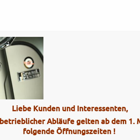
Tel.: (0)4101 / 72 72
ce
Interaktiv
8
Liebe Kunden und Interessenten,
2 Radhau
betrieblicher Abläufe gelten ab dem 1.
Elmshorner 
folgende Öffnungszeiten !
25421 Pinn