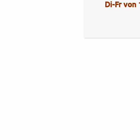
Di-Fr von 
Aktuelles
Royal Enfield Himalayan 450
Brixton
Brixton Cromwell 1200 X
Royal Alloy
Royal Alloy GT2-Range
Neuheiten Royal Alloy 350