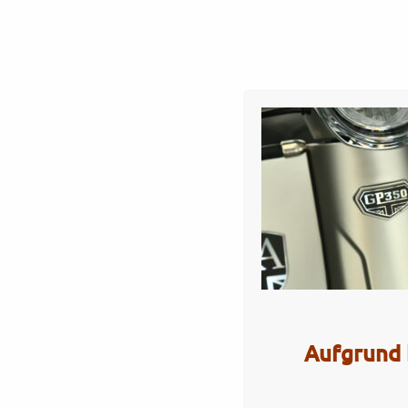
Startseite
Werkstatt
Verkauf
Servi
GP350SE – matt silver
Artikel Nr.: 5518
Aufgrund 