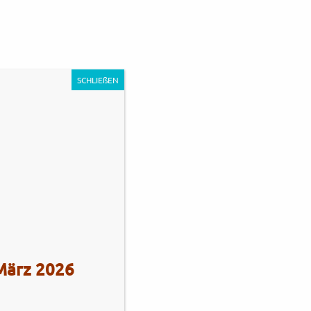
0
Unternehmen
Impressum
Kontakt
SCHLIEßEN
s Stadie
Tel.: +49 (0)4101 / 72720
 März 2026
Tel.: +49 (0)172 / 5363859
Str. 172
Fax: +49 (0)4101 / 781012
eberg
Öffnungszeiten Verkauf