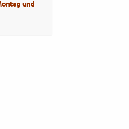
 Montag und
Mo - Fr
10:00 - 13:00 Uhr
14:00 - 18:00 Uhr
Sa
10:00 - 13:00 Uhr
2 Radhaus Stadie
Elmshornerstr. 172
25421 Pinneberg