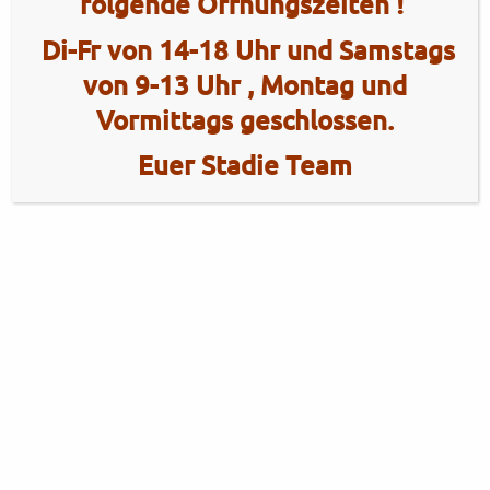
folgende Öffnungszeiten !
Di-Fr von 14-18 Uhr und Samstags
von 9-13 Uhr , Montag und
Vormittags geschlossen.
Euer Stadie Team
2 Radhaus Stadie
Tel.: +49 (0)4101 / 72720
Tel.: +49 (0)172 / 5363859
Elmshorner Str. 172
Fax: +49 (0)4101 / 781012
25421 Pinneberg
Öffnungszeiten Verkauf