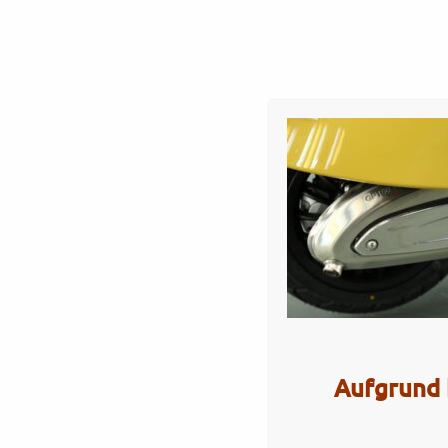
Startseite
Werkstatt
Verkauf
Servi
GP350SE – mustard o
Artikel Nr.: 5566
Aufgrund 