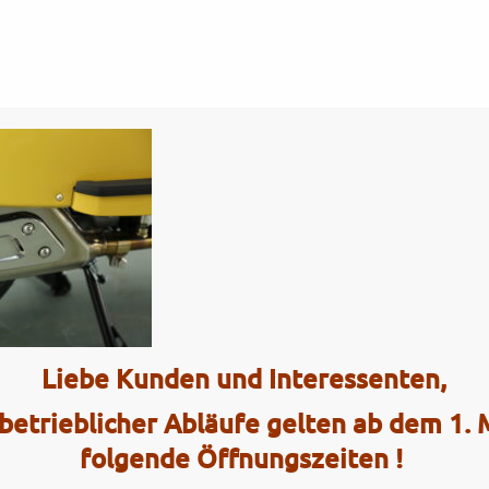
Tel.: (0)4101 / 72 72
ce
Interaktiv
range16
Liebe Kunden und Interessenten,
2 Radhau
betrieblicher Abläufe gelten ab dem 1.
Elmshorner 
folgende Öffnungszeiten !
25421 Pinn