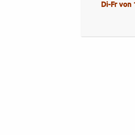
Di-Fr von 
Aktuelles
Royal Enfield Himalayan 450
Brixton
Brixton Cromwell 1200 X
Royal Alloy
Royal Alloy GT2-Range
Neuheiten Royal Alloy 350