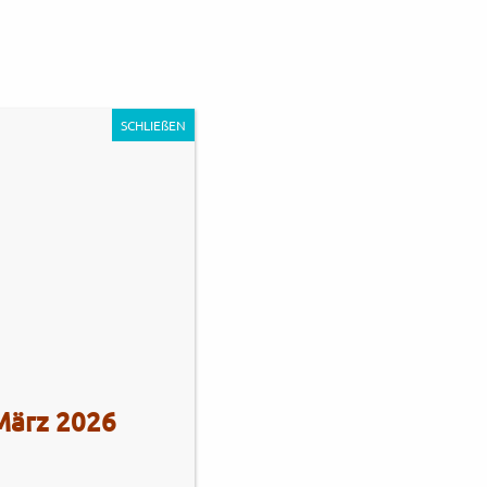
0
Unternehmen
Impressum
Kontakt
SCHLIEßEN
s Stadie
Tel.: +49 (0)4101 / 72720
 März 2026
Tel.: +49 (0)172 / 5363859
Str. 172
Fax: +49 (0)4101 / 781012
eberg
Öffnungszeiten Verkauf