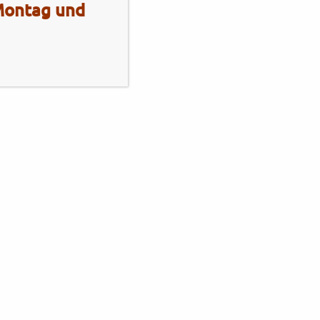
 Montag und
Mo - Fr
10:00 - 13:00 Uhr
14:00 - 18:00 Uhr
Sa
10:00 - 13:00 Uhr
2 Radhaus Stadie
Elmshornerstr. 172
25421 Pinneberg