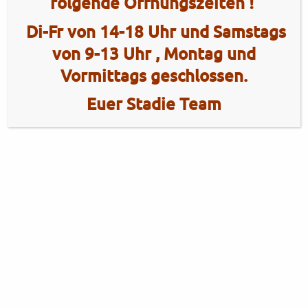
folgende Öffnungszeiten !
Di-Fr von 14-18 Uhr und Samstags
von 9-13 Uhr , Montag und
Vormittags geschlossen.
Euer Stadie Team
2 Radhaus Stadie
Tel.: +49 (0)4101 / 72720
Tel.: +49 (0)172 / 5363859
Elmshorner Str. 172
Fax: +49 (0)4101 / 781012
25421 Pinneberg
Öffnungszeiten Verkauf