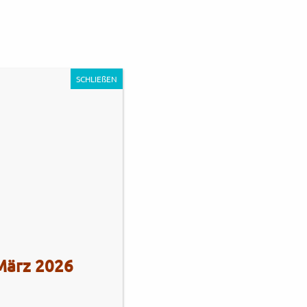
0
Unternehmen
Impressum
Kontakt
SCHLIEßEN
s Stadie
Tel.: +49 (0)4101 / 72720
 März 2026
Tel.: +49 (0)172 / 5363859
Str. 172
Fax: +49 (0)4101 / 781012
eberg
Öffnungszeiten Verkauf