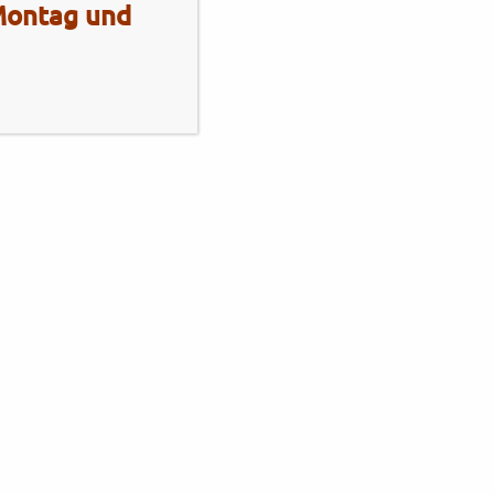
 Montag und
Mo - Fr
10:00 - 13:00 Uhr
14:00 - 18:00 Uhr
Sa
10:00 - 13:00 Uhr
2 Radhaus Stadie
Elmshornerstr. 172
25421 Pinneberg