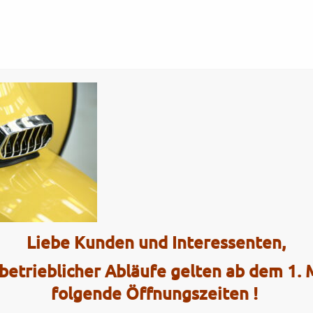
Tel.: (0)4101 / 72 72
ce
Interaktiv
range7
Liebe Kunden und Interessenten,
2 Radhau
betrieblicher Abläufe gelten ab dem 1.
Elmshorner 
folgende Öffnungszeiten !
25421 Pinn