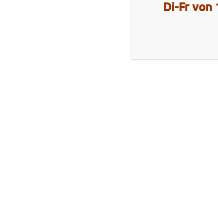
Di-Fr von 
Aktuelles
Royal Enfield Himalayan 450
Brixton
Brixton Cromwell 1200 X
Royal Alloy
Royal Alloy GT2-Range
Neuheiten Royal Alloy 350