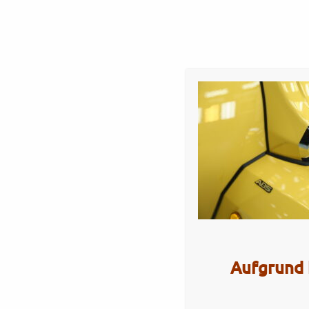
Startseite
Werkstatt
Verkauf
Servi
GP350SE – mustard o
Artikel Nr.: 5557
Aufgrund 