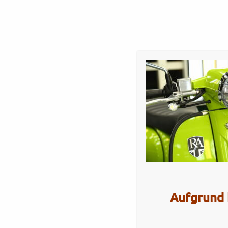
Startseite
Werkstatt
Verkauf
Servi
GP350SE – new green 
Artikel Nr.: 5574
Aufgrund 