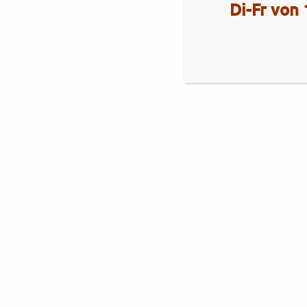
Di-Fr von 
Aktuelles
Royal Enfield Himalayan 450
Brixton
Brixton Cromwell 1200 X
Royal Alloy
Royal Alloy GT2-Range
Neuheiten Royal Alloy 350