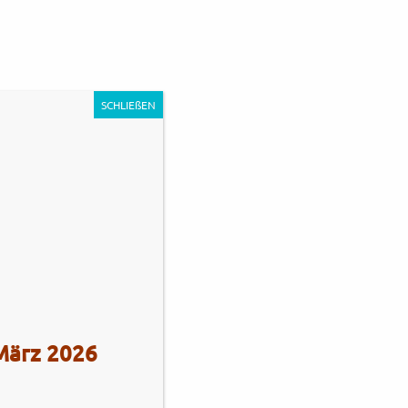
0
Unternehmen
Impressum
Kontakt
SCHLIEßEN
s Stadie
Tel.: +49 (0)4101 / 72720
 März 2026
Tel.: +49 (0)172 / 5363859
Str. 172
Fax: +49 (0)4101 / 781012
eberg
Öffnungszeiten Verkauf