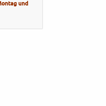
 Montag und
Mo - Fr
10:00 - 13:00 Uhr
14:00 - 18:00 Uhr
Sa
10:00 - 13:00 Uhr
2 Radhaus Stadie
Elmshornerstr. 172
25421 Pinneberg