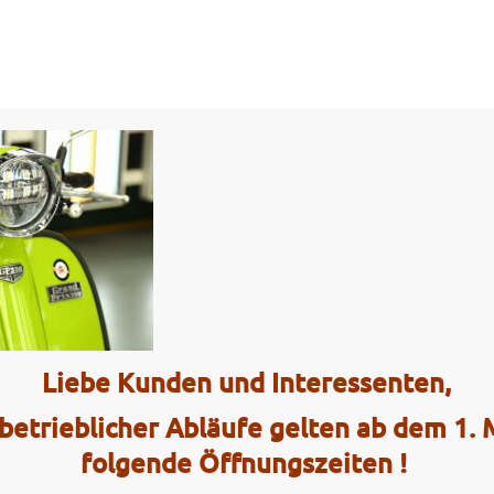
Tel.: (0)4101 / 72 72
ce
Interaktiv
apple5
Liebe Kunden und Interessenten,
2 Radhau
betrieblicher Abläufe gelten ab dem 1.
Elmshorner 
folgende Öffnungszeiten !
25421 Pinn