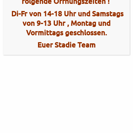
folgende Öffnungszeiten !
Di-Fr von 14-18 Uhr und Samstags
von 9-13 Uhr , Montag und
Vormittags geschlossen.
Euer Stadie Team
2 Radhaus Stadie
Tel.: +49 (0)4101 / 72720
Tel.: +49 (0)172 / 5363859
Elmshorner Str. 172
Fax: +49 (0)4101 / 781012
25421 Pinneberg
Öffnungszeiten Verkauf