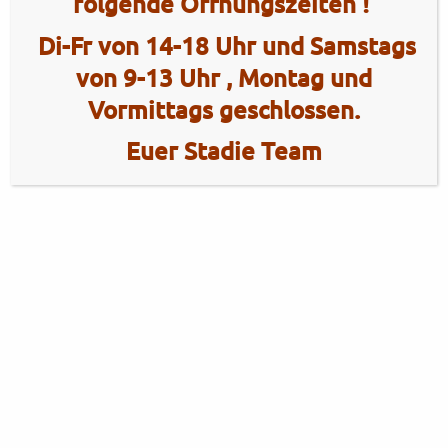
folgende Öffnungszeiten !
Di-Fr von 14-18 Uhr und Samstags
von 9-13 Uhr , Montag und
Vormittags geschlossen.
Euer Stadie Team
2 Radhaus Stadie
Tel.: +49 (0)4101 / 72720
Tel.: +49 (0)172 / 5363859
Elmshorner Str. 172
Fax: +49 (0)4101 / 781012
25421 Pinneberg
Öffnungszeiten Verkauf