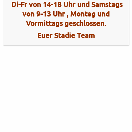
Di-Fr von 14-18 Uhr und Samstags
von 9-13 Uhr , Montag und
Vormittags geschlossen.
Euer Stadie Team
2 Radhaus Stadie
Tel.: +49 (0)4101 / 72720
Tel.: +49 (0)172 / 5363859
Elmshorner Str. 172
Fax: +49 (0)4101 / 781012
25421 Pinneberg
Öffnungszeiten Verkauf
Mo - Fr
10:00 - 13:00 Uhr
14:00 - 18:00 Uhr