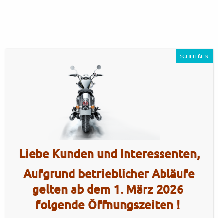
SCHLIEßEN
P4A_Stardust_007_11112411160
Liebe Kunden und Interessenten,
Artikel Nr.: 4597
Aufgrund betrieblicher Abläufe
gelten ab dem 1. März 2026
folgende Öffnungszeiten !