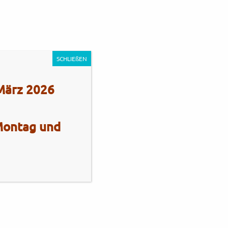
0
Unternehmen
Impressum
Kontakt
SCHLIEßEN
 März 2026
 Montag und
s Stadie
Tel.: +49 (0)4101 / 72720
Tel.: +49 (0)172 / 5363859
Str. 172
Fax: +49 (0)4101 / 781012
eberg
Öffnungszeiten Verkauf