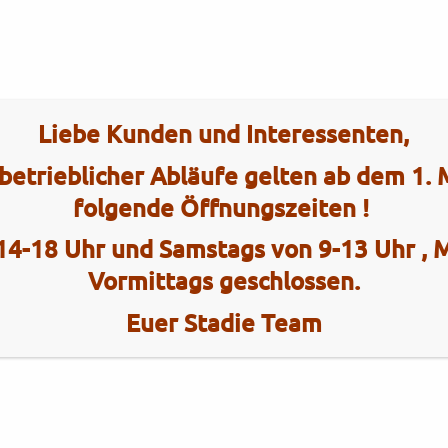
Tel.: (0)4101 / 72 72
Liebe Kunden und Interessenten,
ce
Interaktiv
betrieblicher Abläufe gelten ab dem 1.
folgende Öffnungszeiten !
14-18 Uhr und Samstags von 9-13 Uhr ,
Vormittags geschlossen.
Euer Stadie Team
2 Radhau
Elmshorner 
25421 Pinn